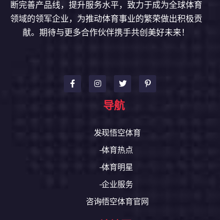
断完善产品线，提升服务水平，致力于成为全球体育
领域的领军企业，为推动体育事业的繁荣做出积极贡
献。期待与更多合作伙伴携手共创美好未来！
导航
发现悟空体育
体育热点
体育明星
企业服务
咨询悟空体育官网