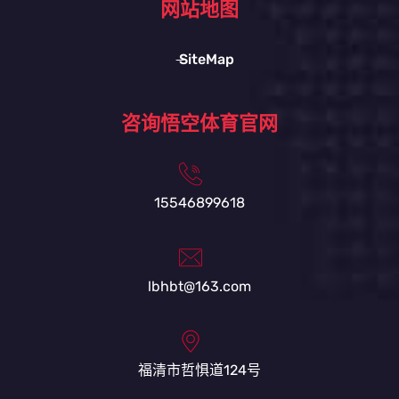
网站地图
SiteMap
咨询悟空体育官网
15546899618
lbhbt@163.com
福清市哲惧道124号